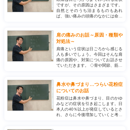
ですが、その原因はさまざまです。
自然とそのうち治まるものもあれ
ば、強い痛みの頭痛のなかには命に
かかわる重大な病気が隠れている可
能性もあります。今回は頭痛のメカ
ニズムや原因についてお話させてい
肩の痛みのお話～原因・種類や
ただきます。 ◇頭痛の種類について
対処法～
・一次性と二次性 ...
肩痛という症状は日ごろから感じる
人も多いでしょう。今回はそんな肩
痛の原因や、対策についてお話させ
ていただきます。 ◇骨や関節、筋肉
が原因となる肩の痛み ・頚肩腕症候
群 頸肩腕症候群は、首や肩、腕にか
けて生じる痛みや痺れが生じ、原因
鼻水や鼻づまり…つらい花粉症
がはっきりわからないものを言いま
についてのお話
す。...
花粉症は鼻水や鼻づまり、目のかゆ
みなどの症状を引き起こします。日
本人の40％以上が発症しているとさ
れ、さらに今後増加していくと考え
られています。今回はそんな花粉症
のメカニズムや日常でできる対処法