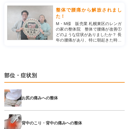
股関節に痛みがあるとこれらの動き
が思うように行えなくなり、日常生
整体で腰痛から解放されまし
活に支障が出てしまいます。今回は
た！
股関節の痛みの原因や対処法などに
M・M様 販売業 札幌東区のレンガ
つい...
の家の整体院 整体で腰痛が改善①
どのような症状がありましたか？ 長
年の腰痛があり、特に朝起きた時に
辛かったです。 札幌東区のレンガの
家の整体院 整体で腰痛が改善②当
院に来ることを決めた理由 口コミも
よく、理学療法士さんだったとい
う...
部位・症状別
お尻の痛みへの整体
背中のこり・背中の痛みへの整体