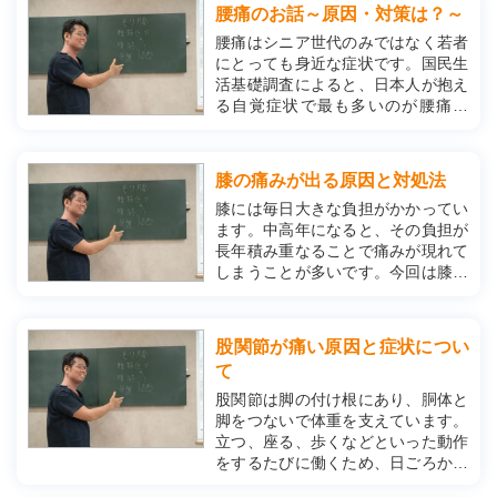
についてお話していきます。 ◇そも
腰痛のお話～原因・対策は？～
そも花粉症って？ ・花粉症のメカニ
腰痛はシニア世代のみではなく若者
ズム 私たち...
にとっても身近な症状です。国民生
活基礎調査によると、日本人が抱え
る自覚症状で最も多いのが腰痛で
す。今回はそんな腰痛の種類・原因
や対策についてお話させていただき
ます。 ◇腰痛の種類は？ ・特異的
膝の痛みが出る原因と対処法
と非特異的 腰痛には大きく分けて２
膝には毎日大きな負担がかかってい
つの種類...
ます。中高年になると、その負担が
長年積み重なることで痛みが現れて
しまうことが多いです。今回は膝の
痛みの主な原因と、その対処法につ
いてお話させていただきます。 ◇膝
の痛みの原因 ・変形性膝関節症 変
股関節が痛い原因と症状につい
形性膝関節症は膝関節に痛みが生じ
て
る代表...
股関節は脚の付け根にあり、胴体と
脚をつないで体重を支えています。
立つ、座る、歩くなどといった動作
をするたびに働くため、日ごろから
負荷がかかっています。そのため、