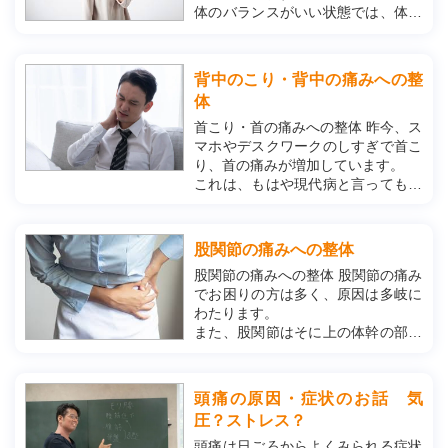
体のバランスがいい状態では、体に
かかる負担を分散できます。
結果、体の一部に負担がかかりずら
く動きも滑らかに、力も入りやす
背中のこり・背中の痛みへの整
く、痛みも生じづらくなります。
体
そして、バランスの取れた体は体幹
首こり・首の痛みへの整体 昨今、ス
部の柔軟性と力...
マホやデスクワークのしすぎで首こ
り、首の痛みが増加しています。
これは、もはや現代病と言ってもも
良いでしょう当整体院は体幹を最も
重要視しています。
体幹とはいわゆるお腹の力のこと
股関節の痛みへの整体
で、この部分の力が入らなくなるこ
股関節の痛みへの整体 股関節の痛み
とで姿勢が悪くなったり、過剰な緊
でお困りの方は多く、原因は多岐に
張から...
わたります。
また、股関節はそに上の体幹の部分
とも関連性が強く、当整体院は体幹
を最も重要視しています。
体幹とはいわゆるお腹の力のこと
頭痛の原因・症状のお話 気
で、この部分の力が入らなくなるこ
圧？ストレス？
とで姿勢が悪くなったり、過剰な緊
張から体の硬さを作...
頭痛は日ごろからよくみられる症状