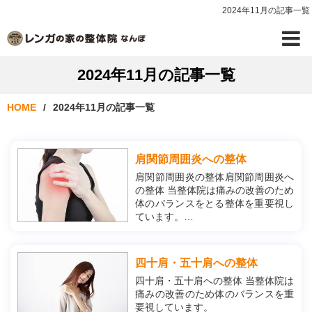
2024年11月の記事一覧
2024年11月の記事一覧
HOME
2024年11月の記事一覧
肩関節周囲炎への整体
肩関節周囲炎の整体肩関節周囲炎へ
の整体 当整体院は痛みの改善のため
体のバランスをとる整体を重要視し
ています。
体のバランスがいい状態では、体に
かかる負担を分散できます。
結果、体の一部に負担がかかりずら
四十肩・五十肩への整体
く動きも滑らかに、力も入りやす
四十肩・五十肩への整体 当整体院は
く、痛みも生じづらくなります。
痛みの改善のため体のバランスを重
要視しています。
そして、バランスの取...