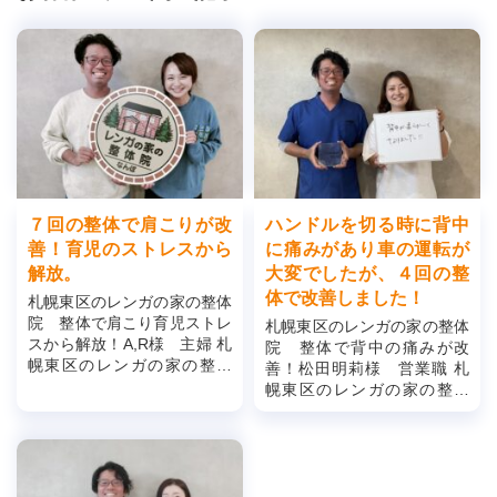
７回の整体で肩こりが改
ハンドルを切る時に背中
善！育児のストレスから
に痛みがあり車の運転が
解放。
大変でしたが、４回の整
体で改善しました！
札幌東区のレンガの家の整体
院 整体で肩こり育児ストレ
札幌東区のレンガの家の整体
スから解放！A,R様 主婦 札
院 整体で背中の痛みが改
幌東区のレンガの家の整体
善！松田明莉様 営業職 札
院 整体で肩こり育児ストレ
幌東区のレンガの家の整体
スから解放！①どのような症
院 整体で背中の痛みが改善
状でお困りでしたか？ ...
へ！①どんな症状でお悩みで
したか？ 車の運転の際、...